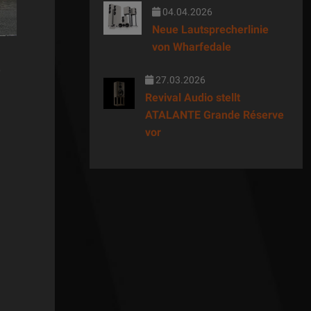
04.04.2026
Neue Lautsprecherlinie
von Wharfedale
28.04.2026
EDITOR NEWS
COMPANY
6
NEWS
27.03.2026
AIR TIGHT aus Japan
Revival Audio stellt
ATALANTE Grande Réserve
präsentiert nach 20
bFly-audi
vor
Jahren mit dem ATC-6
TALIS- un
Röhrenvorverstärker den
um ELITE
Nachfolger des beliebten
ATC-3 Line Models.