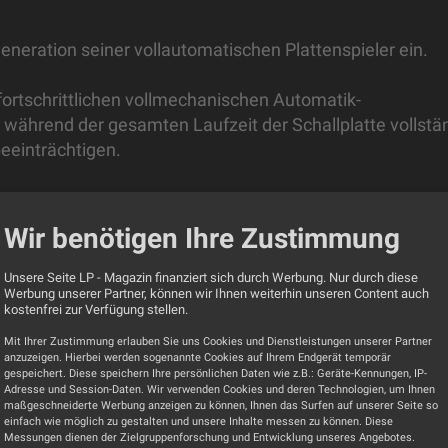
eneration seiner vollautomatischen Plattenspieler ein.
fortschrittlichen vollmechanischen Automatik-
ährend der gesamten Laufzeit der Schallplatte vollstä
beeinträchtigen.
bssystem mit einem neuen, präzisionsgewuchteten, CNC-
 dem neuen, vorjustierten Pro-Ject Pick it MM E-
Wir benötigen Ihre Zustimmung
 eine hochwertige Audiowiedergabe mit geringem
it.
Unsere Seite LP - Magazin finanziert sich durch Werbung. Nur durch diese
Werbung unserer Partner, können wir Ihnen weiterhin unseren Content auch
kostenfrei zur Verfügung stellen.
und kann bei Bedarf zugeschaltet werden. Der ultraleicht
Mit Ihrer Zustimmung erlauben Sie uns Cookies und Dienstleistungen unserer Partner
niumrohr und führt den serienmäßigen Abtaster perfekt.
anzuzeigen. Hierbei werden sogenannte Cookies auf Ihrem Endgerät temporär
gespeichert. Diese speichern Ihre persönlichen Daten wie z.B.: Geräte-Kennungen, IP-
Adresse und Session-Daten. Wir verwenden Cookies und deren Technologien, um Ihnen
Schwarz und Weiß erhältlich.
maßgeschneiderte Werbung anzeigen zu können, Ihnen das Surfen auf unserer Seite so
einfach wie möglich zu gestalten und unsere Inhalte messen zu können. Diese
Messungen dienen der Zielgruppenforschung und Entwicklung unseres Angebotes.