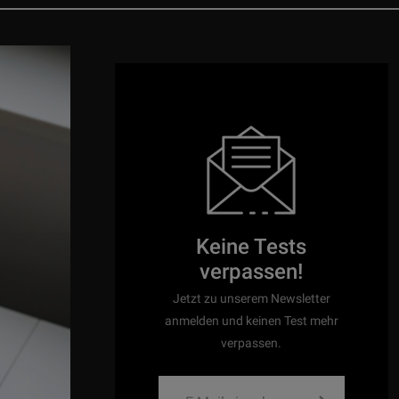
NEWS:
Pressemitteilung: Symphonic Line
ng: Silent Pound zu Gast bei AHP (im Siegerland)
0 Jahren mit dem ATC-6 Röhrenvorverstärker den
Nachfolger...
NEWS:
Neue Lautsprecherlinie von Wharfedale
vival Audio stellt ATALANTE Grande Réserve vor
NEWS:
Neues bei Applied Acoustics
Fi in Essen, Nordrhein-Westfalen, Deutschland
OSOPHIE Präsentation im Weingut von Winning
DWERK: Ingenieurskunst trifft auf Klanggenuss
Keine Tests
slosen Klang – Lundahl jetzt bei BTB Elektronik
verpassen!
The Year 2025/26 Tonabnehmer:: OTTA Mandolin
Jetzt zu unserem Newsletter
6 Plattenspieler: Thales Elegance / Simplicity II
anmelden und keinen Test mehr
Lautsprecher-Flaggschiff Nubert nuVero nova 18
verpassen.