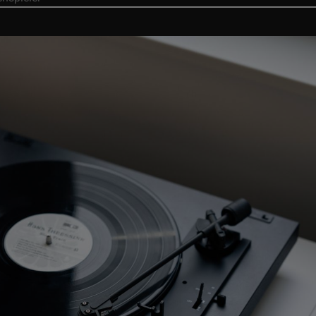
NEWS:
Pressemitteilu
NEWS:
AIR TIGHT aus Japan präsentiert nach 2
NEWS:
Re
NEWS:
PHONOSOPHIE-Workshop bei Aura Hi
NEWS:
PHON
NEWS:
Hörtag bei ROSE-HAN
NEWS:
Skandinavische Präzision für kompromis
NEWS:
LP Product Of 
NEWS:
LP Product Of The Year 2025/2
NEWS:
Neues 