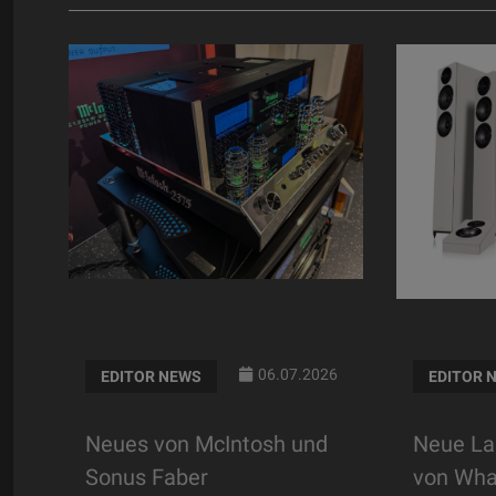
06.07.2026
EDITOR NEWS
EDITOR 
6
Neues von McIntosh und
Neue La
Sonus Faber
von Wha