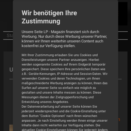
Wir benötigen Ihre
Zustimmung
Unsere Seite LP - Magazin finanziert sich durch
Startseite
Unsere neusten Tests
Werbung. Nur durch diese Werbung unserer Partner,
können wir Ihnen weiterhin unseren Content auch
kostenfrei zur Verfügung stellen.
Mit Ihrer Zustimmung erlauben Sie uns Cookies und
Dienstleistungen unserer Partner anzuzeigen. Hierbei
werden sogenannte Cookies auf Ihrem Endgerät temporär
Unsere neustens Tests
gespeichert. Diese speichern Ihre persönlichen Daten wie
z.B.: Geräte-Kennungen, IP-Adresse und Session-Daten. Wir
verwenden Cookies und deren Technologien, um Ihnen
maßgeschneiderte Werbung anzeigen zu können, Ihnen das
Surfen auf unserer Seite so einfach wie möglich zu
gestalten und unsere Inhalte messen zu können. Diese
Einzeltest
Phonovorstufe
Messungen dienen der Zielgruppenforschung und
Entwicklung unseres Angebotes.
28.07.2026
Holger Barske
Der Datenverarbeitung auf unserer Seite können Sie
Die Flexible - Test
jederzeit wiedersprechen und die Cookie-Einstellung unter
dem Button "Cookie Optionen" nach Ihren wünschen
Phonovorstufe AVM Evolution
anpassen. Je nach Einstellung werden Ihnen einige unserer
Inhalte dann nicht weiterhin zur Verfügung stehen. Die
PH 5.3
aktuellen Cookie-Einstellungen können Sie jederzeit ändern.