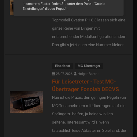
Nun sind modulare Phonovorstufen bei
In unserem Footer finden Sie unter dem Punkt "Cookie
Einstellungen" dieses Popup".
AVM ja nichts ganz Brandneues: Beim
Topmodell Ovation PH 8.3 lassen sich eine
Alle Cookies akzeptieren
ganze Reihe von Dingen mit
Cookie Optionen
entsprechender Modulkonfiguration ändern.
Das gibt’s jetzt auch eine Nummer kleiner
Impressum
Datenschutz
Einzeltest
MC-Übertrager
28.07.2026
Holger Barske
Für Leisetreter - Test MC-
Übertrager Fonolab DECVS
Nun ist die Praxis, den geringen Pegeln von
MC-Tonabnehmern mit Übertragern auf die
Sprünge zu helfen, ja keine wirklich
seltene. Interessant wird‘s, wenn
tatsächlich leise Abtaster im Spiel sind, die