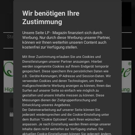
Wir benötigen Ihre
Zustimmung
Unsere Seite LP - Magazin finanziert sich durch
Startseite
News
Werbung. Nur durch diese Werbung unserer Partner,
können wir Ihnen weiterhin unseren Content auch
Pressemitteilung: Symphonic Line
kostenfrei zur Verfügung stellen.
Mit Ihrer Zustimmung erlauben Sie uns Cookies und
Dienstleistungen unserer Partner anzuzeigen. Hierbei
werden sogenannte Cookies auf Ihrem Endgerät temporär
gespeichert. Diese speichern Ihre persönlichen Daten wie
z.B.: Geräte-Kennungen, IP-Adresse und Session-Daten. Wir
verwenden Cookies und deren Technologien, um Ihnen
maßgeschneiderte Werbung anzeigen zu können, Ihnen das
Surfen auf unserer Seite so einfach wie möglich zu
gestalten und unsere Inhalte messen zu können. Diese
Messungen dienen der Zielgruppenforschung und
COMPANY NEWS
Entwicklung unseres Angebotes.
Der Datenverarbeitung auf unserer Seite können Sie
01.06.2026
jederzeit wiedersprechen und die Cookie-Einstellung unter
dem Button "Cookie Optionen" nach Ihren wünschen
anpassen. Je nach Einstellung werden Ihnen einige unserer
teilen
per Whatsapp
Inhalte dann nicht weiterhin zur Verfügung stehen. Die
aktuellen Cookie-Einstellungen können Sie jederzeit ändern.