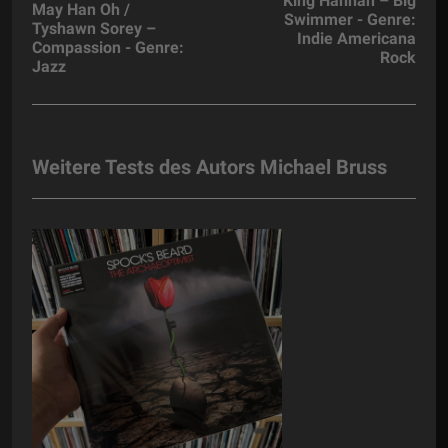
King Hannah – Big
May Han Oh /
Swimmer - Genre:
Tyshawn Sorey –
Indie Americana
Compassion - Genre:
Rock
Jazz
Weitere Tests des Autors Michael Bruss