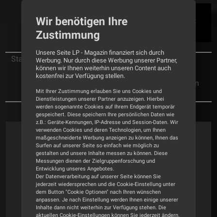
Wir benötigen Ihre
Zustimmung
Unsere Seite LP - Magazin finanziert sich durch
Startseite
Tests
Platte
Werbung. Nur durch diese Werbung unserer Partner,
können wir Ihnen weiterhin unseren Content auch
Republic Records
kostenfrei zur Verfügung stellen.
Marcus King – Mood Swings - Genre: Southern
Mit Ihrer Zustimmung erlauben Sie uns Cookies und
Rock/Blues
Dienstleistungen unserer Partner anzuzeigen. Hierbei
werden sogenannte Cookies auf Ihrem Endgerät temporär
gespeichert. Diese speichern Ihre persönlichen Daten wie
z.B.: Geräte-Kennungen, IP-Adresse und Session-Daten. Wir
verwenden Cookies und deren Technologien, um Ihnen
maßgeschneiderte Werbung anzeigen zu können, Ihnen das
Surfen auf unserer Seite so einfach wie möglich zu
gestalten und unsere Inhalte messen zu können. Diese
Messungen dienen der Zielgruppenforschung und
Entwicklung unseres Angebotes.
Der Datenverarbeitung auf unserer Seite können Sie
jederzeit wiedersprechen und die Cookie-Einstellung unter
dem Button "Cookie Optionen" nach Ihren wünschen
anpassen. Je nach Einstellung werden Ihnen einige unserer
Inhalte dann nicht weiterhin zur Verfügung stehen. Die
aktuellen Cookie-Einstellungen können Sie jederzeit ändern.