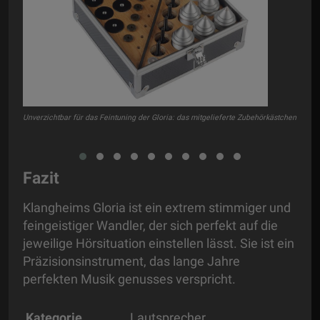
Die 
Eton
Unverzichtbar für das Feintuning der Gloria: das mitgelieferte Zubehörkästchen
Fazit
Klangheims Gloria ist ein extrem stimmiger und
feingeistiger Wandler, der sich perfekt auf die
jeweilige Hörsituation einstellen lässt. Sie ist ein
Präzisionsinstrument, das lange Jahre
perfekten Musik genusses verspricht.
Kategorie
Lautsprecher