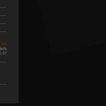
 Test
tufe
C-57