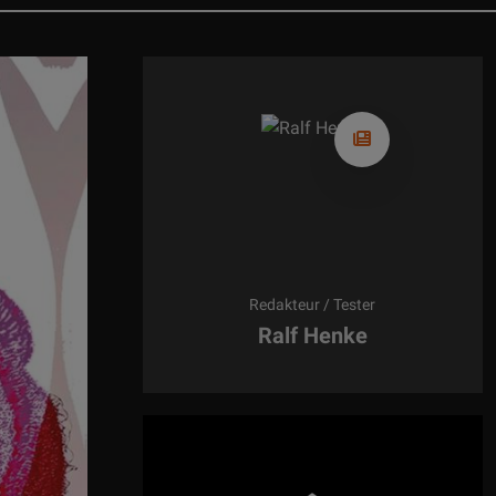
NEWS:
Pressemitteilung: Symphonic Line
ng: Silent Pound zu Gast bei AHP (im Siegerland)
0 Jahren mit dem ATC-6 Röhrenvorverstärker den
Nachfolger...
NEWS:
Neue Lautsprecherlinie von Wharfedale
vival Audio stellt ATALANTE Grande Réserve vor
NEWS:
Neues bei Applied Acoustics
Fi in Essen, Nordrhein-Westfalen, Deutschland
OSOPHIE Präsentation im Weingut von Winning
DWERK: Ingenieurskunst trifft auf Klanggenuss
Redakteur / Tester
slosen Klang – Lundahl jetzt bei BTB Elektronik
Ralf Henke
The Year 2025/26 Tonabnehmer:: OTTA Mandolin
6 Plattenspieler: Thales Elegance / Simplicity II
Lautsprecher-Flaggschiff Nubert nuVero nova 18