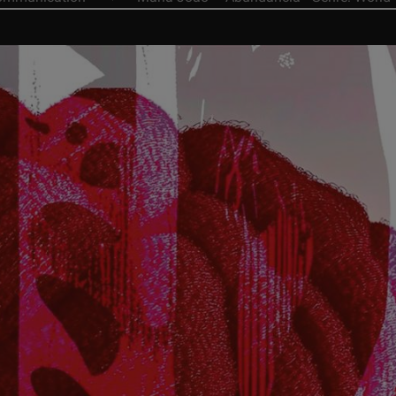
NEWS:
Pressemitteilu
NEWS:
AIR TIGHT aus Japan präsentiert nach 2
NEWS:
Re
NEWS:
PHONOSOPHIE-Workshop bei Aura Hi
NEWS:
PHON
NEWS:
Hörtag bei ROSE-HAN
NEWS:
Skandinavische Präzision für kompromis
NEWS:
LP Product Of 
NEWS:
LP Product Of The Year 2025/2
NEWS:
Neues 