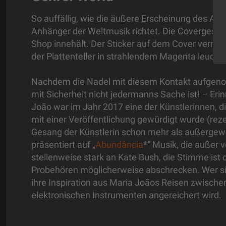
So auffällig, wie die äußere Erscheinung des Albu
Anhänger der Weltmusik richtet. Die Covergestal
Shop innehält. Der Sticker auf dem Cover verrät,
der Plattenteller in strahlendem Magenta leucht
Nachdem die Nadel mit diesem Kontakt aufgeno
mit Sicherheit nicht jedermanns Sache ist! – Er
João war im Jahr 2017 eine der Künstlerinnen, di
mit einer Veröffentlichung gewürdigt wurde (rez
Gesang der Künstlerin schon mehr als außergewö
präsentiert auf „
Abundância
*“ Musik, die außer 
stellenweise stark an Kate Bush, die Stimme ist 
Probehören möglicherweise abschrecken. Wer sic
ihre Inspiration aus Maria Joãos Reisen zwisch
elektronischen Instrumenten angereichert wird.