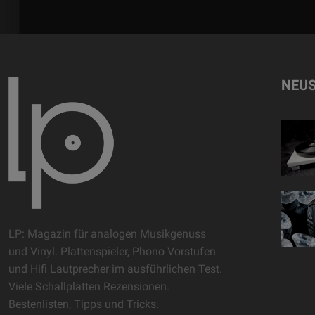
NEUS
LP: Magazin für analogen Musikgenuss
und Vinyl. Plattenspieler, Phono Vorstufen
und Hifi Lautprecher im ausführlichen Test.
Viele Schallplatten Rezensionen.
Bestenlisten, Tipps und Tricks.