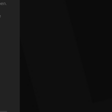
ben.
e