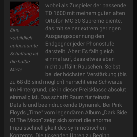
wobei als Zuspieler der passende
TD 1600 mit meinem guten alten
Ortofon MC 30 Supreme diente,
das mit seiner extrem geringen
Eine
Ausgangsspannung den
vorbildlich
Endgegner jeder Phonostufe
aufgeräumte
darstellt. Aber: Es fällt gleich
Schaltung ist
einmal auf, dass etwas eben
die halbe
nicht auffällt: Rauschen. Selbst
Miete
bei der höchsten Verstärkung (bis
zu 68 dB sind möglich) herrscht eine Schwärze
im Hintergrund, die in dieser Preisklasse absolut
einmalig ist. Das schafft Raum für feinste
Details und beeindruckende Dynamik. Bei Pink
Floyds „Time“ vom legendären Album „Dark Side
Of The Moon“ zeigt sich sofort die enorme
Impulsschnelligkeit des symmetrischen
Konzepts. Die tickenden Uhren zu Beginn