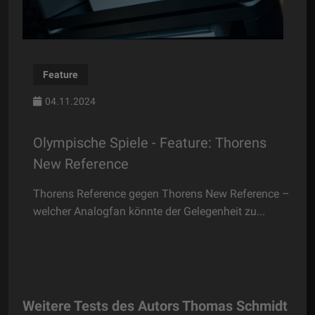
Plattenspieler
06.07.2026
le - Feature: Thorens
Kunst und Können - Pl
Thorens TD124 DD Exc
gegen Thorens New Reference –
Eines steht jedenfalls schon
nnte der Gelegenheit zu...
TD124 DD Exclusive wuchtet 
Weitere Tests des Autors Thomas Schmidt