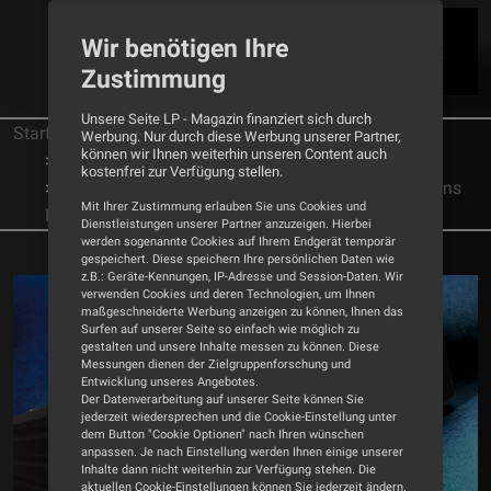
Wir benötigen Ihre
Zustimmung
Unsere Seite LP - Magazin finanziert sich durch
Startseite
Tests
Phonovorstufe
Werbung. Nur durch diese Werbung unserer Partner,
können wir Ihnen weiterhin unseren Content auch
Thorens
kostenfrei zur Verfügung stellen.
Der perfekte Partner - Phonovorverstärker Thorens
Mit Ihrer Zustimmung erlauben Sie uns Cookies und
MC 1600
Dienstleistungen unserer Partner anzuzeigen. Hierbei
werden sogenannte Cookies auf Ihrem Endgerät temporär
gespeichert. Diese speichern Ihre persönlichen Daten wie
z.B.: Geräte-Kennungen, IP-Adresse und Session-Daten. Wir
verwenden Cookies und deren Technologien, um Ihnen
maßgeschneiderte Werbung anzeigen zu können, Ihnen das
Surfen auf unserer Seite so einfach wie möglich zu
gestalten und unsere Inhalte messen zu können. Diese
Messungen dienen der Zielgruppenforschung und
Entwicklung unseres Angebotes.
Der Datenverarbeitung auf unserer Seite können Sie
jederzeit wiedersprechen und die Cookie-Einstellung unter
dem Button "Cookie Optionen" nach Ihren wünschen
anpassen. Je nach Einstellung werden Ihnen einige unserer
Inhalte dann nicht weiterhin zur Verfügung stehen. Die
aktuellen Cookie-Einstellungen können Sie jederzeit ändern.