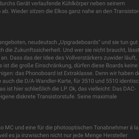
l durchs Gerät verlaufende Kühlkörper neben seinem
 ab. Wieder sitzen die Elkos ganz nahe an den Transisto
angeboten, neudeutsch „Upgradeboards“ und sie tun gut
h die Zukunftssicherheit. Und wer sie nicht braucht, läss
an. Dass das der Idee des Vollverstärkers zuwider läuft,
as ist die große Einschränkung, dürfen diese Boards keine
higen: das Phonoboard ist Extraklasse. Denn wir haben 
 auch die D/A-Wandler-Karte, für 3510 und 5510 identis
ist hier schließlich die LP. Ok, das vielleicht: Das DAC-
gene diskrete Transistorstufe. Seine maximale
no MC und eine für die photooptischen Tonabnehmer á la
weil es ja inzwischen nicht nur jede Menge Hersteller