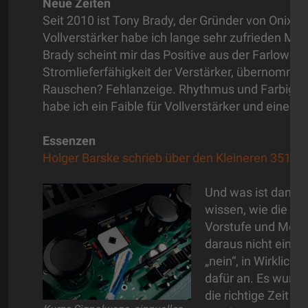
Neue Zeiten
Seit 2010 ist Tony Brady, der Gründer von Onix,
Vollverstärker habe ich lange sehr zufrieden Musi
Brady scheint mir das Positive aus der Farlowe-Ä
Stromlieferfähigkeit der Verstärker, übernommen
Rauschen? Fehlanzeige. Rhythmus und Farbigkei
habe ich ein Faible für Vollverstärker und eine
Essenzen
Holger Barske schrieb über den Kleineren 3510 i
Und was ist dann d
wissen, wie die En
Vorstufe und Monob
daraus nicht einen
„nein“, in Wirklich
dafür an. Es wurde 
die richtige Zeit 