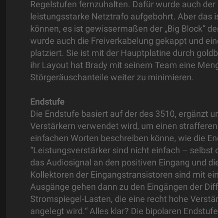
Regelstufen fernzuhalten. Dafür wurde auch der
leistungsstarke Netztrafo aufgebohrt. Aber das i
können, es ist gewissermaßen der „Big Block“ de
wurde auch die Freiverkabelung gekappt und eine
platziert. Sie ist mit der Hauptplatine durch gold
ihr Layout hat Brady mit seinem Team eine Men
Störgeräuschanteile weiter zu minimieren.
Endstufe
Die Endstufe basiert auf der des 3510, ergänzt 
Verstärkern verwendet wird, um einen strafferen B
einfachen Worten beschreiben könne, wie die End
“Leistungsverstärker sind nicht einfach – selbst 
das Audiosignal an den positiven Eingang und d
Kollektoren der Eingangstransistoren sind mit e
Ausgänge gehen dann zu den Eingängen der Diffe
Stromspiegel-Lasten, die eine recht hohe Verstä
angelegt wird.“ Alles klar? Die bipolaren Ends