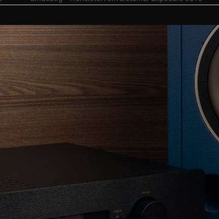
NEWS:
Pressemitteilu
NEWS:
AIR TIGHT aus Japan präsentiert nach 2
NEWS:
Re
NEWS:
PHONOSOPHIE-Workshop bei Aura Hi
NEWS:
PHON
NEWS:
Hörtag bei ROSE-HAN
NEWS:
Skandinavische Präzision für kompromis
NEWS:
LP Product Of 
NEWS:
LP Product Of The Year 2025/2
NEWS:
Neues 