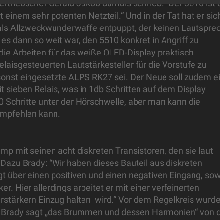
ertriebschef Gerald Jakob damals schrieb: “Der 3510 ist 
t einem sehr potenten Netzteil.“ Und in der Tat hat er sic
 als Allzweckwunderwaffe entpuppt, der keinen Lautspre
 es dann so weit war, den 5510 konkret in Angriff zu
ie Arbeiten für das weiße OLED-Display praktisch
laisgesteuerten Lautstärkesteller für die Vorstufe zu
 sonst eingesetzte ALPS RK27 sei. Der Neue soll zudem e
 sieben Relais, was in 1db Schritten auf dem Display
50 Schritte unter der Hörschwelle, aber man kann die
r empfehlen kann.
mp mit seinen acht diskreten Transistoren, den sie laut
 Dazu Brady: “Wir haben dieses Bauteil aus diskreten
gt über einen positiven und einen negativen Eingang, sow
. Hier allerdings arbeitet er mit einer verfeinerten
rstärkern Einzug halten wird.“ Vor dem Regelkreis wurd
wie Brady sagt „das Brummen und dessen Harmonien“ von 