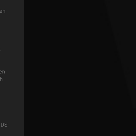
ren
t
den
ch
 DS