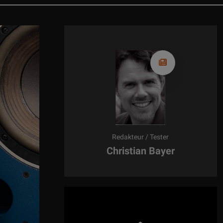
NEWS:
Pressemitteilung: Symphonic Line
ng: Silent Pound zu Gast bei AHP (im Siegerland)
0 Jahren mit dem ATC-6 Röhrenvorverstärker den
Nachfolger...
NEWS:
Neue Lautsprecherlinie von Wharfedale
vival Audio stellt ATALANTE Grande Réserve vor
NEWS:
Neues bei Applied Acoustics
Fi in Essen, Nordrhein-Westfalen, Deutschland
OSOPHIE Präsentation im Weingut von Winning
DWERK: Ingenieurskunst trifft auf Klanggenuss
Redakteur / Tester
slosen Klang – Lundahl jetzt bei BTB Elektronik
Christian Bayer
The Year 2025/26 Tonabnehmer:: OTTA Mandolin
6 Plattenspieler: Thales Elegance / Simplicity II
Lautsprecher-Flaggschiff Nubert nuVero nova 18