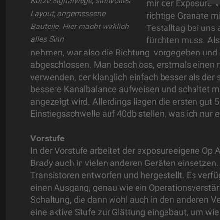
Kurze Signalwege, sinnvolles
mir der Exposure V
Layout, angemessene
richtige Granate mi
Bauteile. Hier macht wirklich
Testalltag bei uns
alles Sinn
fürchten muss. Als
nehmen, war also die Richtung vorgegeben und d
abgeschlossen. Man beschloss, erstmals einen re
verwenden, der klanglich einfach besser als der
bessere Kanalbalance aufweisen und schaltet mit
angezeigt wird. Allerdings liegen die ersten gut 
Einstiegsschwelle auf 40db stellen, was ich nu
Vorstufe
In der Vorstufe arbeitet der exposureeigene Op A
Brady auch in vielen anderen Geräten einsetzen.
Transistoren entworfen und hergestellt. Es verfü
einen Ausgang, genau wie ein Operationsverstärker
Schaltung, die dann wohl auch in den anderen Ve
eine aktive Stufe zur Glättung eingebaut, um 