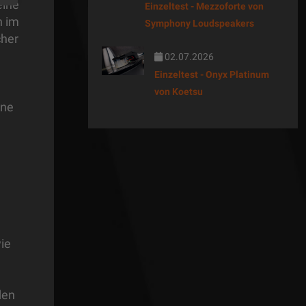
eine
Einzeltest - Mezzoforte von
h im
Symphony Loudspeakers
cher
02.07.2026
Einzeltest - Onyx Platinum
von Koetsu
ine
ie
e
den