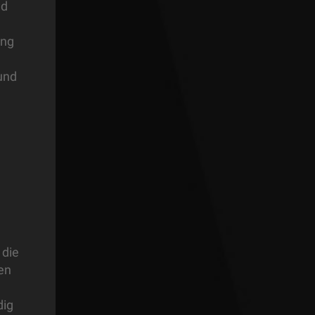
nd
ung
 und
d
 die
en
dig