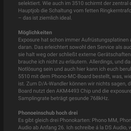
selektiert. Wie auch im 3510 schirmt der zentra
Hauptjob die Schaltung vom fetten Ringkerntrafo
– das ist ziemlich ideal.
Möglichkeiten
Exposure hat schon immer Aufrüstungsplatinen 
daran. Das erleichtert sowohl den Service als auc
sie halt weg oder schließt externe Gerätschaften 
brauche ich nicht zu erläutern. Allerdings, und d
Notlösung sein und auch hier kann ich euch beru
5510 mit dem Phono-MC-Board bestellt, was, wie
ist. Zum D/A-Wandler können wir nichts sagen, das 
Board nutzt den AKM4493 Chip und die exposurei
Samplingrate beträgt gesunde 768kHz.
Phonoeinschub hoch drei
Es gibt gleich drei Phonokarten: Phono MM, Pho
Audio ab Anfang 26. Ich schreibe á la DS Audio, 