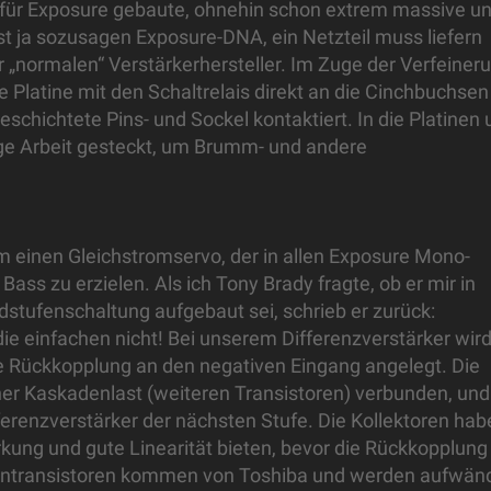
 für Exposure gebaute, ohnehin schon extrem massive u
st ja sozusagen Exposure-DNA, ein Netzteil muss liefern
r „normalen“ Verstärkerhersteller. Im Zuge der Verfeiner
 Platine mit den Schaltrelais direkt an die Cinchbuchsen
beschichtete Pins- und Sockel kontaktiert. In die Platinen
ge Arbeit gesteckt, um Brumm- und andere
um einen Gleichstromservo, der in allen Exposure Mono-
ass zu erzielen. Als ich Tony Brady fragte, ob er mir in
stufenschaltung aufgebaut sei, schrieb er zurück:
die einfachen nicht! Bei unserem Differenzverstärker wir
ie Rückkopplung an den negativen Eingang angelegt. Die
iner Kaskadenlast (weiteren Transistoren) verbunden, und
renzverstärker der nächsten Stufe. Die Kollektoren hab
rkung und gute Linearität bieten, bevor die Rückkopplung
tufentransistoren kommen von Toshiba und werden aufwän