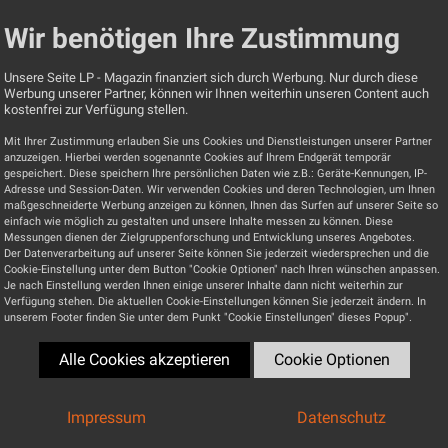
 Chefentwickler von Exposure. Mit einem Onix OA21
Wir benötigen Ihre Zustimmung
k gehört, da gibt es also eine direkte, positive Verbindun
ra, wie die überdimensionierten Netzteile, und damit die
Unsere Seite LP - Magazin finanziert sich durch Werbung. Nur durch diese
Werbung unserer Partner, können wir Ihnen weiterhin unseren Content auch
 und mit seiner eigenen Klangkultur verknüpft zu haben.
kostenfrei zur Verfügung stellen.
t. Aber sicher. Also ganz eindeutig mein Mann. Außerd
Mit Ihrer Zustimmung erlauben Sie uns Cookies und Dienstleistungen unserer Partner
 Abneigung gegen Kästchen-HiFi.
anzuzeigen. Hierbei werden sogenannte Cookies auf Ihrem Endgerät temporär
gespeichert. Diese speichern Ihre persönlichen Daten wie z.B.: Geräte-Kennungen, IP-
Adresse und Session-Daten. Wir verwenden Cookies und deren Technologien, um Ihnen
maßgeschneiderte Werbung anzeigen zu können, Ihnen das Surfen auf unserer Seite so
einfach wie möglich zu gestalten und unsere Inhalte messen zu können. Diese
n der LP 2/25
, er sei die Quintessenz des Vollverstärkers.
Messungen dienen der Zielgruppenforschung und Entwicklung unseres Angebotes.
Der Datenverarbeitung auf unserer Seite können Sie jederzeit wiedersprechen und die
Cookie-Einstellung unter dem Button "Cookie Optionen" nach Ihren wünschen anpassen.
er 5510? Schauen wir ihn uns an. Ich wollte von Tony Br
Je nach Einstellung werden Ihnen einige unserer Inhalte dann nicht weiterhin zur
twicklung des 5510 ablief. Nun, als Exposure die 5010
Verfügung stehen. Die aktuellen Cookie-Einstellungen können Sie jederzeit ändern. In
unserem Footer finden Sie unter dem Punkt "Cookie Einstellungen" dieses Popup".
löcke vorgestellt hatte, kam schnell die Frage auf, ob si
 Vollverstärker machen wollten. Seine Antwort war zwar
Alle Cookies akzeptieren
Cookie Optionen
keit schaute er sich mit seinem Team aber die Möglichkeit
sogar ein Layout produziert, aber das war’s erst mal: “Ni
Impressum
Datenschutz
oder das passende Produkt.“ Also kam zuerst der 3510, zu