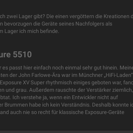
h zwei Lager gibt? Die einen vergöttern die Kreationen 
n bevorzugen die Geräte seines Nachfolgers als
m Lager ich mich befinde.
sure 5510
 es passt hier einfach noch einmal sehr gut hinein. Mein
äten der John Farlowe-Ära war im Münchner „HiFi-Laden“
 Exposure XV Super rhythmisch einiges geboten war, fan
en und grau. Außerdem rauschte der Verstärker ziemlich,
tat. Ich verstehe ja, wenn ein Entwickler nicht auf
er Brummen habe ich kein Verständnis. Deshalb konnte i
land auch nie so recht für klassische Exposure-Geräte