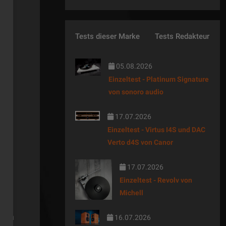
g.
Tests dieser Marke
Tests Redakteur
em
05.08.2026
Einzeltest - Platinum Signature
von sonoro audio
17.07.2026
Einzeltest - Virtus I4S und DAC
ady
Verto d4S von Canor
e
17.07.2026
Einzeltest - Revolv von
en
Michell
cht
 dem
16.07.2026