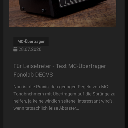
MC-Übertrager
28.07.2026
Für Leisetreter - Test MC-Übertrager
D
Fonolab DECVS
O
Nun ist die Praxis, den geringen Pegeln von MC-
Ge
Tonabnehmern mit Übertragern auf die Sprünge zu
we
t
helfen, ja keine wirklich seltene. Interessant wird‘s,
ni
wenn tatsächlich leise Abtaster...
pr