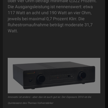
oder vier Ohm beträgt minimale 0,022 Prozent.
Die Ausgangsleistung ist nennenswert: etwa
117 Watt an acht und 190 Watt an vier Ohm,
jeweils bei maximal 0,7 Prozent Klirr. Die
Ruhestromaufnahme beträgt moderate 31,7
Watt.
Innovativ ist anders - aber das ist auch gut so: Der Exposure 3510 ist die
Quintessenz des Themas Vollverstärker