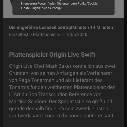
In unserem Footer finden Sie unter dem Punkt "Cookie
Einstellungen" dieses Popup".
Alle Cookies akzeptieren
Die ungefähre Lesezeit beträgtMinuten 14 Minuten
Cookie Optionen
Einzeltest > Plattenspieler > 18.06.2026
Impressum
Datenschutz
Plattenspieler Origin Live Swift
Origin Live Chef Mark Baker kenne ich aus zwei
Gründen: von seinen Anfängen als Verfeinerer
von Rega Tonarmen und als Lieferant des
Tonarms für den weltbesten Plattenspieler: den
L´Art du Son Transcription Reference von
Martina Schöner. Der Spagat ist also groß und
gerade deshalb finde ich sein zweitkleinstes
Laufwerk samt Tonarm besonders interessant.