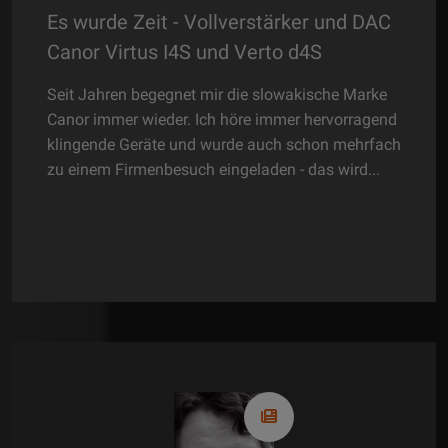
ker und DAC
Der neue Standard - Plattenspiele
 d4S
Michell Revolv
akische Marke
Das ist für Michell der neue Revolv. Scha
r hervorragend
sich die drei Modelle im Mitchell-Program
schon mehrfach
einem klar, dass der Revolv die goldene Mi
 das wird...
Michell-Portfolio darstellt. Wobei, das ist ja