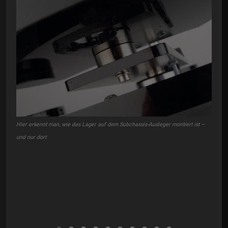
Hier erkennt man, wie das Lager auf dem Subchassis-Ausleger montiert ist –
und nur dort
Wie 
Dämp
herv
narm