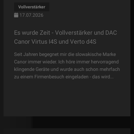
Plattenspieler
17.07.2026
verstärker und DAC
Der neue Standard - Platte
 Verto d4S
Michell Revolv
die slowakische Marke
Das ist für Michell der neue Revo
öre immer hervorragend
sich die drei Modelle im Mitchell
de auch schon mehrfach
einem klar, dass der Revolv die go
eladen - das wird...
Michell-Portfolio darstellt. Wobei, d