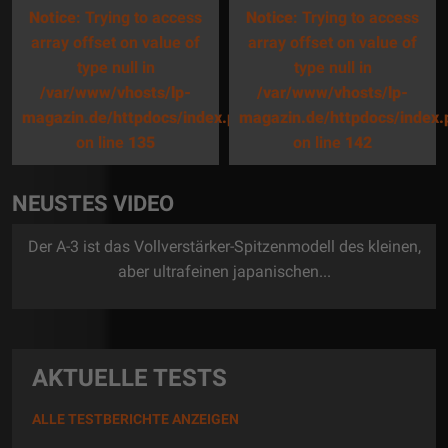
Notice
: Trying to access
Notice
: Trying to access
array offset on value of
array offset on value of
type null in
type null in
/var/www/vhosts/lp-
/var/www/vhosts/lp-
magazin.de/httpdocs/index.php
magazin.de/httpdocs/index.
on line
135
on line
142
NEUSTES VIDEO
Der A-3 ist das Vollverstärker-Spitzenmodell des kleinen,
aber ultrafeinen japanischen...
AKTUELLE TESTS
ALLE TESTBERICHTE ANZEIGEN