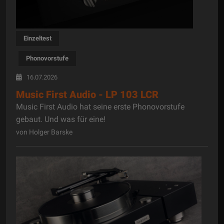
Einzeltest
Phonovorstufe
16.07.2026
Music First Audio - LP 103 LCR
Music First Audio hat seine erste Phonovorstufe
gebaut. Und was für eine!
von Holger Barske