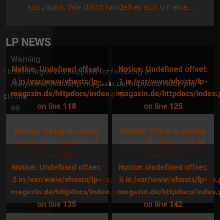
Thema: „Bitte eröffne keine...
LP NEWS
Warning
Notice
: Undefined offset:
Notice
: Undefined offset:
: Invalid argument supplied for foreach() in
0 in
/var/www/vhosts/lp-
1 in
/var/www/vhosts/lp-
/var/www/vhosts/lp-magazin.de/httpdocs/index.php
magazin.de/httpdocs/index.php
magazin.de/httpdocs/index.
on line
on line
118
on line
125
99
Notice
: Trying to access
Notice
: Trying to access
array offset on value of
array offset on value of
type null in
type null in
Notice
/var/www/vhosts/lp-
: Undefined offset:
Notice
/var/www/vhosts/lp-
: Undefined offset:
magazin.de/httpdocs/index.php
2 in
/var/www/vhosts/lp-
magazin.de/httpdocs/index.
3 in
/var/www/vhosts/lp-
magazin.de/httpdocs/index.php
on line
118
magazin.de/httpdocs/index.
on line
125
on line
135
on line
142