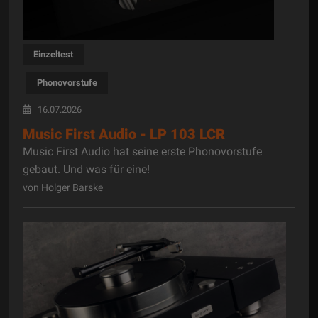
Einzeltest
Phonovorstufe
16.07.2026
Music First Audio - LP 103 LCR
Music First Audio hat seine erste Phonovorstufe
gebaut. Und was für eine!
von Holger Barske