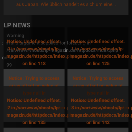
Thema: „Bitte eröffne keine...
LP NEWS
Warning
Notice
: Undefined offset:
Notice
: Undefined offset:
: Invalid argument supplied for foreach() in
0 in
/var/www/vhosts/lp-
1 in
/var/www/vhosts/lp-
/var/www/vhosts/lp-magazin.de/httpdocs/index.php
magazin.de/httpdocs/index.php
magazin.de/httpdocs/index.
on line
on line
118
on line
125
99
Notice
: Trying to access
Notice
: Trying to access
array offset on value of
array offset on value of
type null in
type null in
Notice
/var/www/vhosts/lp-
: Undefined offset:
Notice
/var/www/vhosts/lp-
: Undefined offset:
magazin.de/httpdocs/index.php
2 in
/var/www/vhosts/lp-
magazin.de/httpdocs/index.
3 in
/var/www/vhosts/lp-
magazin.de/httpdocs/index.php
on line
118
magazin.de/httpdocs/index.
on line
125
on line
135
on line
142