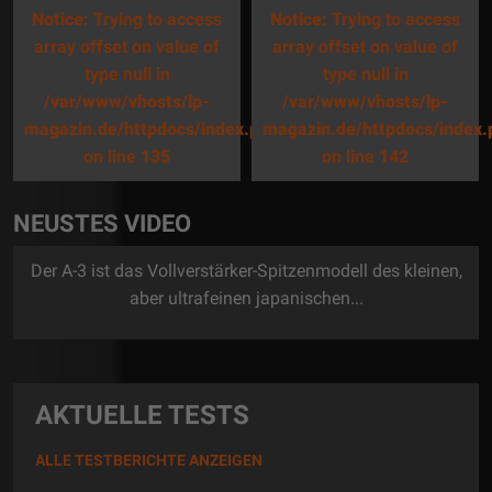
Notice
: Trying to access
Notice
: Trying to access
array offset on value of
array offset on value of
type null in
type null in
/var/www/vhosts/lp-
/var/www/vhosts/lp-
magazin.de/httpdocs/index.php
magazin.de/httpdocs/index.
on line
135
on line
142
NEUSTES VIDEO
Der A-3 ist das Vollverstärker-Spitzenmodell des kleinen,
aber ultrafeinen japanischen...
AKTUELLE TESTS
ALLE TESTBERICHTE ANZEIGEN